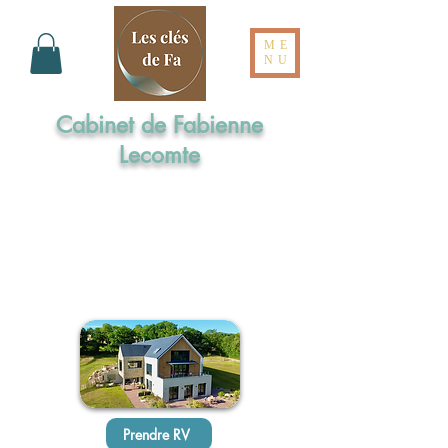
ME
NU
Cabinet de Fabienne
Lecomte
Formée aux Elixirs de Bach par l'Institut
Cassiopée
Maître praticienne en Sophrologie
Praticienne en Hypnose Ericksonienne
Réflexologue intégrale en Dien Chan
Prendre RV