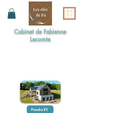
ME
NU
Cabinet de Fabienne
Lecomte
Formée aux Elixirs de Bach par l'Institut
Cassiopée
Maître praticienne en Sophrologie
Praticienne en Hypnose Ericksonienne
Réflexologue intégrale en Dien Chan
Prendre RV