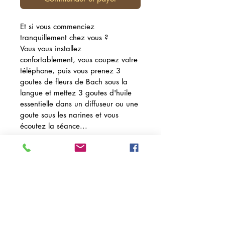
Et si vous commenciez 
tranquillement chez vous ?
Vous vous installez 
confortablement, vous coupez votre 
téléphone, puis vous prenez 3 
goutes de fleurs de Bach sous la 
langue et mettez 3 goutes d'huile 
essentielle dans un diffuseur ou une 
goute sous les narines et vous 
écoutez la séance...
(Je peux vous envoyer 
l'enregistrement par mail si c'est 
plus facile pour vous qu'une clé 
USB)
DÉTAILS D'ARTICLE