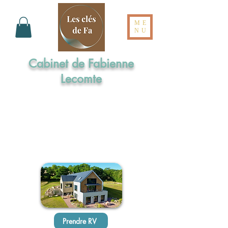
ME
NU
Cabinet de Fabienne
Lecomte
Formée aux Elixirs de Bach par l'Institut
Cassiopée
Maître praticienne en Sophrologie
Praticienne en Hypnose Ericksonienne
Réflexologue intégrale en Dien Chan
Prendre RV