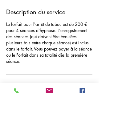
Description du service
Le forfait pour l'arrêt du tabac est de 200 €
pour 4 séances d'hypnose. L'enregistrement
des séances (qui doivent être écoutées
plusieurs fois entre chaque séance) est inclus
dans le forfait. Vous pouvez payer à la séance
ou le Forfait dans sa totalité dès la première
séance.
Coordonnées
15 Chemin du Lavoir, Le Bô, France
+33603940492
icifabiennelecomte@gmail.com