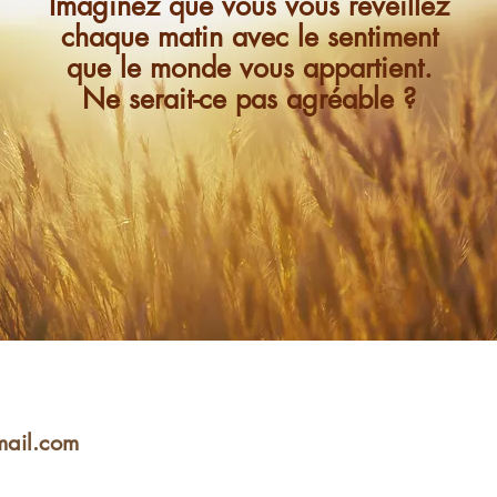
Imaginez que vous vous réveillez
chaque matin avec le sentiment
que le monde vous appartient.
Ne serait-ce pas agréable ?
mail.com
www.reflexesophrologie.com