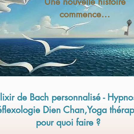
Une nouvelle histoire
commence…
lixir de Bach personnalisé - Hypno
éflexologie Dien Chan,Yoga thérap
pour quoi faire ?