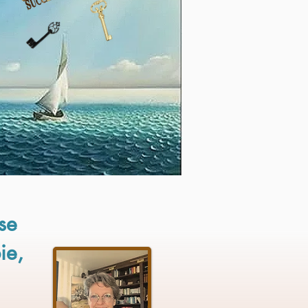
se
ie,