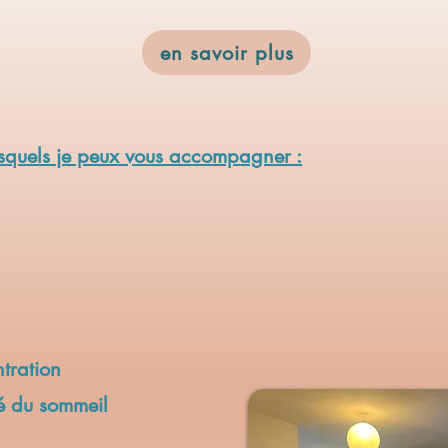
en savoir plus
lesquels je peux vous accompagner :
ntration
té du sommeil