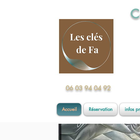
C
Formé
06 03 94 04 92
Accueil
Réservation
infos p