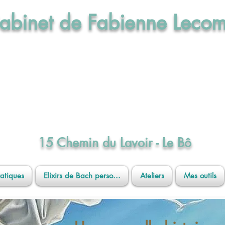
abinet de Fabienne Lecom
Maître praticienne en Sophrologie
Praticienne en Hypnose Ericksonienne
Réflexologue intégrale en Dien Chan
e aux Elixirs de Bach par l'Institut Cassi
15 Chemin du Lavoir - Le Bô
ratiques
Elixirs de Bach perso...
Ateliers
Mes outils