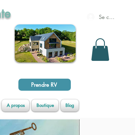
te
Se connecter
opée
Prendre RV
A propos
Boutique
Blog