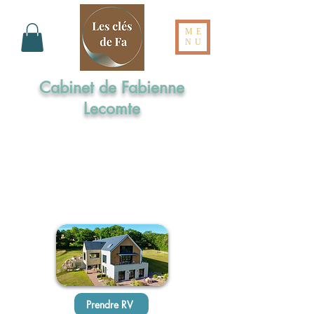
ME
NU
Cabinet de Fabienne
Lecomte
Formée aux Elixirs de Bach par l'Institut
Cassiopée
Maître praticienne en Sophrologie
Praticienne en Hypnose Ericksonienne
Réflexologue intégrale en Dien Chan
Prendre RV