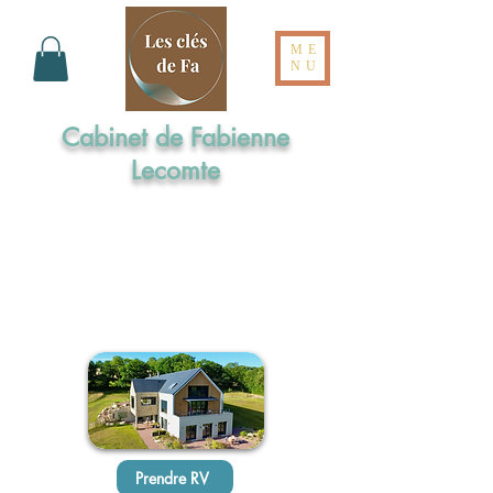
ME
NU
Cabinet de Fabienne
Lecomte
Formée aux Elixirs de Bach par l'Institut
Cassiopée
Maître praticienne en Sophrologie
Praticienne en Hypnose Ericksonienne
Réflexologue intégrale en Dien Chan
Prendre RV