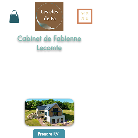
ME
NU
Cabinet de Fabienne
Lecomte
Formée aux Elixirs de Bach par l'Institut
Cassiopée
Maître praticienne en Sophrologie
Praticienne en Hypnose Ericksonienne
Réflexologue intégrale en Dien Chan
Prendre RV