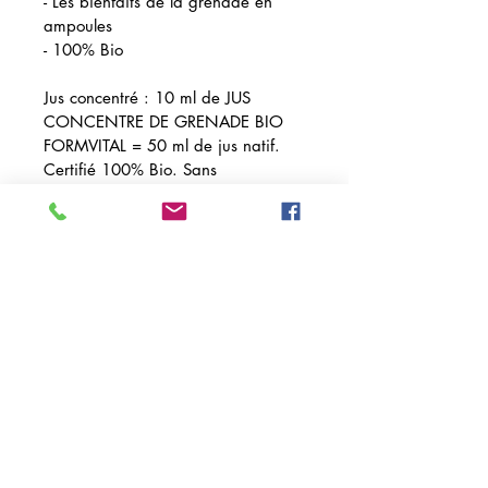
- Les bienfaits de la grenade en 
ampoules
- 100% Bio
Jus concentré : 10 ml de JUS 
CONCENTRE DE GRENADE BIO 
FORMVITAL = 50 ml de jus natif. 
Certifié 100% Bio. Sans 
conservateur, sans arôme artificiel 
et sans colorant*. Sans sucres 
ajoutés. (*Conformément au mode 
de production biologique). Etui de 
20 ampoules.
Etui de 20 ampoules - Volume net : 
200 ml
Mode d'emploi