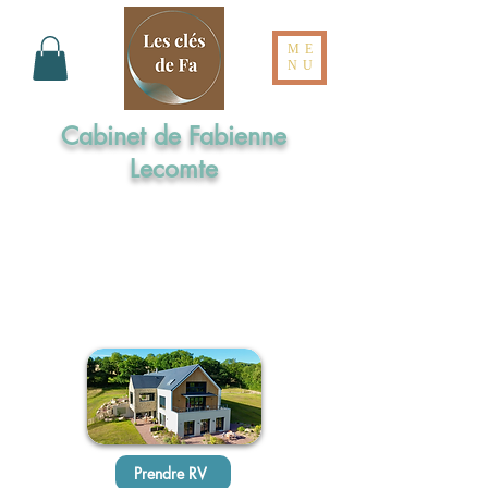
ME
NU
Cabinet de Fabienne
Lecomte
Formée aux Elixirs de Bach par l'Institut
Cassiopée
Maître praticienne en Sophrologie
Praticienne en Hypnose Ericksonienne
Réflexologue intégrale en Dien Chan
Prendre RV