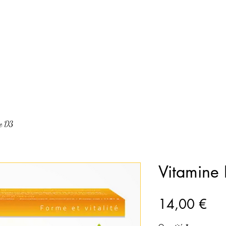
e D3
Vitamine
Pri
14,00 €