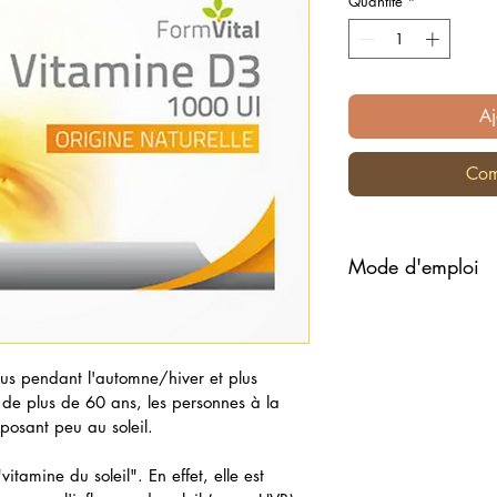
Quantité
*
Aj
Com
Mode d'emploi
1 capsule par jo
d’eau.
ous pendant l'automne/hiver et plus 
 de plus de 60 ans, les personnes à la 
posant peu au soleil.
tamine du soleil". En effet, elle est 