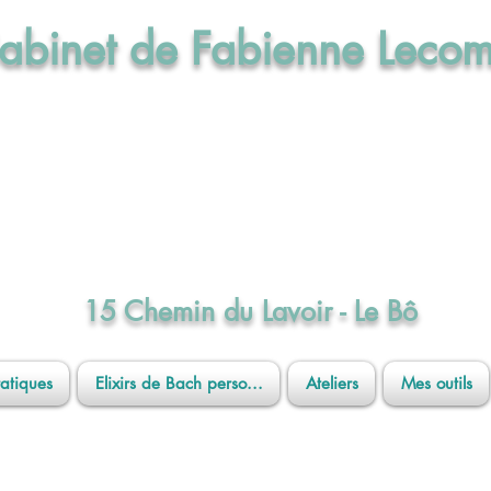
abinet de Fabienne Lecom
Maître praticienne en Sophrologie
Praticienne en Hypnose Ericksonienne
Réflexologue intégrale en Dien Chan
e aux Elixirs de Bach par l'Institut Cassi
15 Chemin du Lavoir - Le Bô
ratiques
Elixirs de Bach perso...
Ateliers
Mes outils