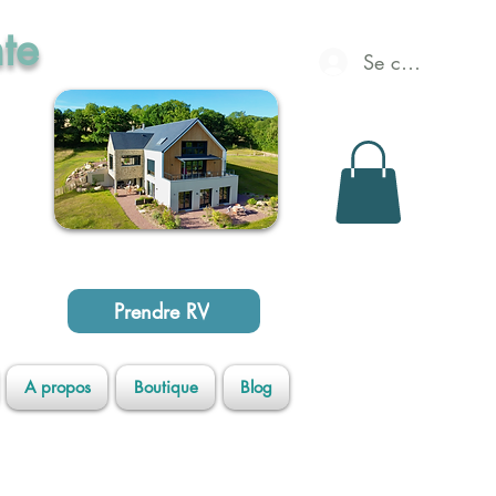
te
Se connecter
opée
Prendre RV
A propos
Boutique
Blog