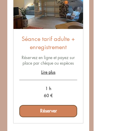
Séance tarif adulte +
enregistrement
Réservez en ligne et payez sur
place par chèque ou espèces
Lire plus
1 h
60
60 €
euros
Réserver