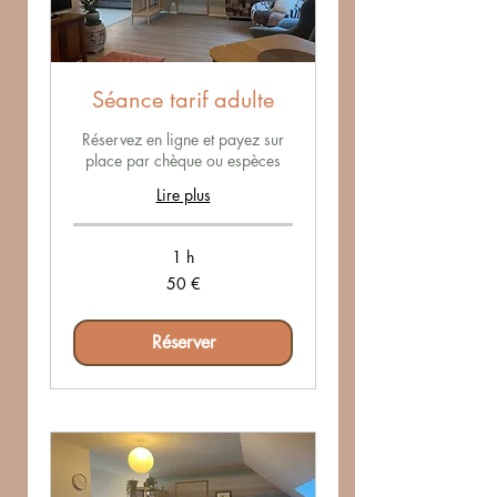
Séance tarif adulte
Réservez en ligne et payez sur
place par chèque ou espèces
Lire plus
1 h
50
50 €
euros
Réserver