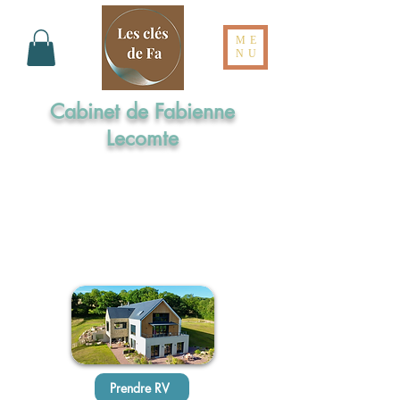
ME
NU
Cabinet de Fabienne
Lecomte
Formée aux Elixirs de Bach par l'Institut
Cassiopée
Maître praticienne en Sophrologie
Praticienne en Hypnose Ericksonienne
Réflexologue intégrale en Dien Chan
Prendre RV