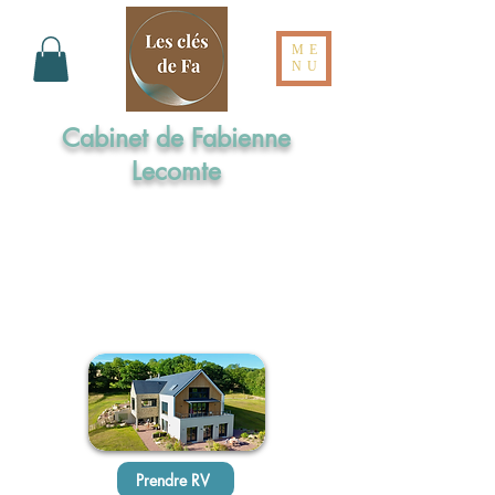
ME
NU
Cabinet de Fabienne
Lecomte
Formée aux Elixirs de Bach par l'Institut
Cassiopée
Maître praticienne en Sophrologie
Praticienne en Hypnose Ericksonienne
Réflexologue intégrale en Dien Chan
Prendre RV